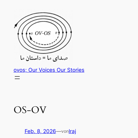
Zum
Inhalt
springen
ovos; Our Voices Our Stories
OS-OV
Feb. 8, 2026
—
Iraj
von